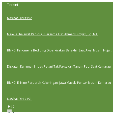
Lewati
Terkini
ke
konten
Nasihat Diri #192
Majelis Shalawat RadioQu Bersama Ust. Ahmad Dimyati, Lc., MA
BMKG: Fenomena Bediding Diperkirakan Berakhir Saat Awal Musim Hujan,
Diskatan Kuningan Imbau Petani Tak Paksakan Tanam Padi Saat Kemarau
BMKG: El Nino Perparah Kekeringan, Jawa Masuki Puncak Musim Kemarau
Nasihat Diri #191