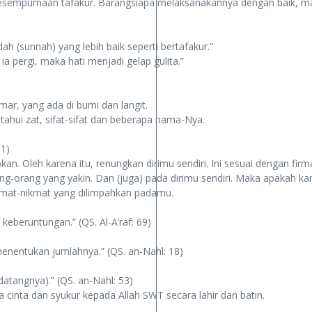
kesempurnaan tafakur. Barangsiapa melaksanakannya dengan baik, m
dah (sunnah) yang lebih baik seperti bertafakur.”
 ia pergi, maka hati menjadi gelap gulita.”
ar, yang ada di bumi dan langit.
ahui zat, sifat-sifat dan beberapa nama-Nya.
01)
n. Oleh karena itu, renungkan dirimu sendiri. Ini sesuai dengan firm
ang-orang yang yakin. Dan (juga) pada dirimu sendiri. Maka apakah k
kmat-nikmat yang dilimpahkan padamu.
eberuntungan.” (QS. Al-A’raf: 69)
enentukan jumlahnya.” (QS. an-Nahl: 18)
atangnya).” (QS. an-Nahl: 53)
a cinta dan syukur kepada Allah SWT secara lahir dan batin.