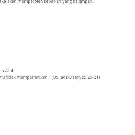
aka akan memperoleh kebaikan yang berlimpah.
an Allah
amu tidak memperhatikan,” (QS. adz-Dzariyat: 20-21)