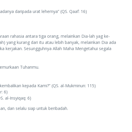
danya daripada urat lehernya” (QS. Qaaf: 16)
aan rahasia antara tiga orang, melainkan Dia-lah yag ke-
) yang kurang dari itu atau lebih banyak, melainkan Dia ada
a kerjakan. Sesungguhnya Allah Maha Mengetahui segala
 kemurkaan Tuhanmu.
embalikan kepada Kami?” (QS. al-Mukminun: 115)
: 6)
 al-Insyiqaq: 6)
, dan selalu siap untuk beribadah.