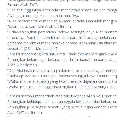
Firman Allah SWT:
“Dan sesungguhnya Kami telah menciptakan manusia dan mengetah
Allah juga menegaskan dalam firman-Nya:
“Allah bersamamu di mana saja kamu berada. Dan Allah mengetah
Dalam surat yang lain Allah berfirman:
“Tidakkah engkau perhatikan, bahwa sesungguhnya Allah mengetah
empatnya. Dan tiada pembicaraan antara lima orang, melainkan D
bersama mereka di mana mereka berada. Kemudian Dia akan me
sesuatu.” (QS. al-Mujadalah: 7)
Cara ini mendorong kita untuk malu menjalankan larangan-Nya 
Renungkan kekurangan-kekurangan dalam ibadahmu dan pelang
Allah & berfirman:
“Dan Aku tidak menciptakan jin dan manusia kecuali agar merek
“Maka apakah kamu mengira, bahwa sesungguhnya Kami mencipta
“Wahai manusia, apakah yang telah memperdayakan kamu (berbua
“Wahai manusia, sesungguhnya engkau telah bekerja sungguh-s
Cara ini mampu menambah rasa takut kepada Allah SWT mendorong
Renungkan kehidupan dunia, dan segala kesibukan dan kehancur
Renungkan pula segala sesuatu yang berhubungan dengan akhirat
Allah SWT berfirman: