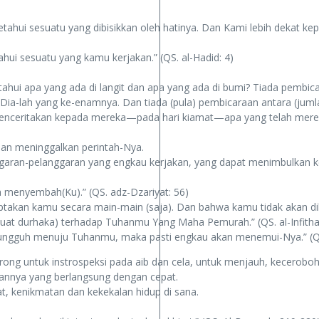
ui sesuatu yang dibisikkan oleh hatinya. Dan Kami lebih dekat kepa
ui sesuatu yang kamu kerjakan.” (QS. al-Hadid: 4)
ui apa yang ada di langit dan apa yang ada di bumi? Tiada pembicar
ia-lah yang ke-enamnya. Dan tiada (pula) pembicaraan antara (jumlah
nceritakan kepada mereka—pada hari kiamat—apa yang telah merek
dan meninggalkan perintah-Nya.
garan-pelanggaran yang engkau kerjakan, yang dapat menimbulkan
a menyembah(Ku).” (QS. adz-Dzariyat: 56)
kan kamu secara main-main (saja). Dan bahwa kamu tidak akan dik
t durhaka) terhadap Tuhanmu Yang Maha Pemurah.” (QS. al-Infithar
ungguh menuju Tuhanmu, maka pasti engkau akan menemui-Nya.” (QS.
 untuk instrospeksi pada aib dan cela, untuk menjauh, kecerobohan
annya yang berlangsung dengan cepat.
, kenikmatan dan kekekalan hidup di sana.