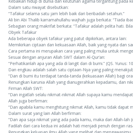
Kebaikan hidup di dunia dan keutuhan agama tergantung pada 
Dalam satu riwayat disebutkan:
“Tafakur selama satu jam lebih baik dari beribadah setahun.”
Ali bin Abi Thalib karramahullahu wajhah juga berkata: “Tiada iba
Sebagian orang makrifat berkata: “Tafakur adalah pelita hati. Bila
Obyek Tafakur
Ada beberapa obyek tafakur yang patut dipikirkan, antara lain:
Memikirkan ciptaan dan kekuasaan Allah, baik yang nyata dan sam
Cara pertama ini merupakan cara yang paling mulia untuk menget
Sesuai dengan anjuran Allah SWT dalam Al-Qur’an:
“Perhatikanlah apa yang ada di langit dan di bumi.” (QS. Yunus: 1
Dan engkau adalah salah satu ciptaan-Nya yang paling menakjubka
“Dan di bumi itu terdapat tanda-tanda (kekuasaan Allah) bagi or
Renungkan karunia Allah yang dianugerahkan kepadamu, dan ni
Firman Allah SWT:
“Dan ingatlah selalu nikmat-nikmat Allah supaya kamu mendapat k
Allah juga berfirman:
“Dan apabila kamu menghitung nikmat Allah, kamu tidak dapat m
Dalam surat yang lain Allah berfirman:
“Dan apa saja nikmat yang ada pada kamu, maka dari Allah-lah (d
Fadilah dari cara kedua ini adalah hati menjadi penuh dengan ras
Renungkan keluasan ilmu Allah yang melihat dan mengawasimu.