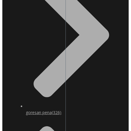
goresan pena
(326)