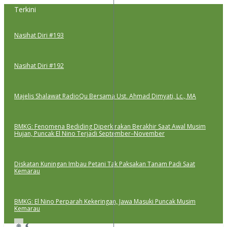
Lewati
Terkini
ke
konten
Nasihat Diri #193
Nasihat Diri #192
Majelis Shalawat RadioQu Bersama Ust. Ahmad Dimyati, Lc., MA
BMKG: Fenomena Bediding Diperkirakan Berakhir Saat Awal Musim
Hujan, Puncak El Nino Terjadi September–November
Diskatan Kuningan Imbau Petani Tak Paksakan Tanam Padi Saat
Kemarau
BMKG: El Nino Perparah Kekeringan, Jawa Masuki Puncak Musim
Kemarau