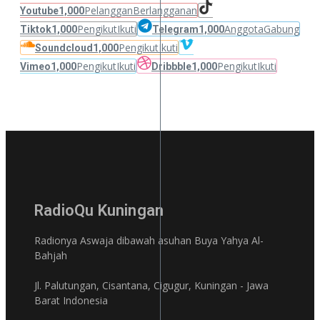
Pelanggan
Berlangganan
Youtube
1,000
Pengikut
Ikuti
Anggota
Gabung
Tiktok
1,000
Telegram
1,000
Pengikut
Ikuti
Soundcloud
1,000
Pengikut
Ikuti
Pengikut
Ikuti
Vimeo
1,000
Dribbble
1,000
RadioQu Kuningan
Radionya Aswaja dibawah asuhan Buya Yahya Al-
Bahjah
Jl. Palutungan, Cisantana, Cigugur, Kuningan - Jawa
Barat Indonesia