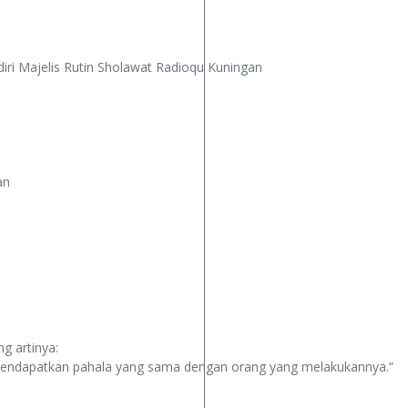
diri Majelis Rutin Sholawat Radioqu Kuningan
an
g artinya:
mendapatkan pahala yang sama dengan orang yang melakukannya.”