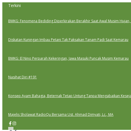
Lewati
Terkini
ke
konten
BMKG: Fenomena Bediding Diperkirakan Berakhir Saat Awal Musim Hujan,
Diskatan Kuningan Imbau Petani Tak Paksakan Tanam Padi Saat Kemarau
BMKG: El Nino Perparah Kekeringan, Jawa Masuki Puncak Musim Kemarau
Nasihat Diri #191
Konsep Ayam Bahagia, Beternak Tetap Untung Tanpa Mengabaikan Kesej
Majelis Sholawat RadioQu Bersama Ust. Ahmad Dimyati, Lc., MA