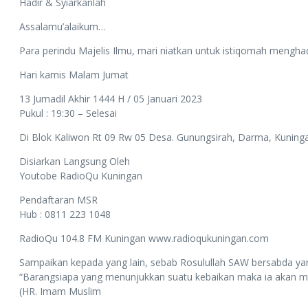
Hadir & Syiarkanlah
Assalamu’alaikum…
Para perindu Majelis Ilmu, mari niatkan untuk istiqomah mengha
Hari kamis Malam Jumat
13 Jumadil Akhir 1444 H / 05 Januari 2023
Pukul : 19:30 – Selesai
Di Blok Kaliwon Rt 09 Rw 05 Desa. Gunungsirah, Darma, Kuning
Disiarkan Langsung Oleh
Youtobe RadioQu Kuningan
Pendaftaran MSR
Hub : 0811 223 1048
RadioQu 104.8 FM Kuningan www.radioqukuningan.com
Sampaikan kepada yang lain, sebab Rosulullah SAW bersabda yan
“Barangsiapa yang menunjukkan suatu kebaikan maka ia akan 
(HR. Imam Muslim