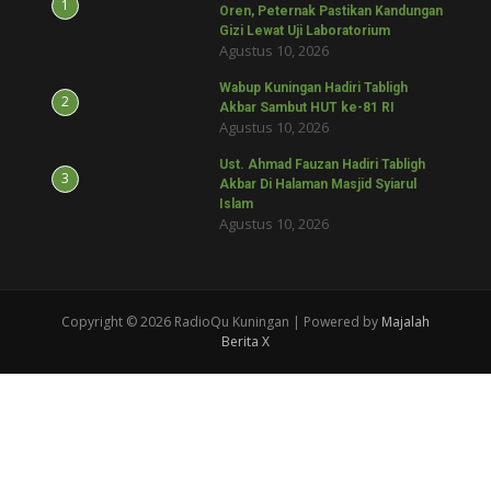
1
Oren, Peternak Pastikan Kandungan
Gizi Lewat Uji Laboratorium
Agustus 10, 2026
Wabup Kuningan Hadiri Tabligh
2
Akbar Sambut HUT ke-81 RI
Agustus 10, 2026
Ust. Ahmad Fauzan Hadiri Tabligh
3
Akbar Di Halaman Masjid Syiarul
Islam
Agustus 10, 2026
Copyright © 2026 RadioQu Kuningan | Powered by
Majalah
Berita X