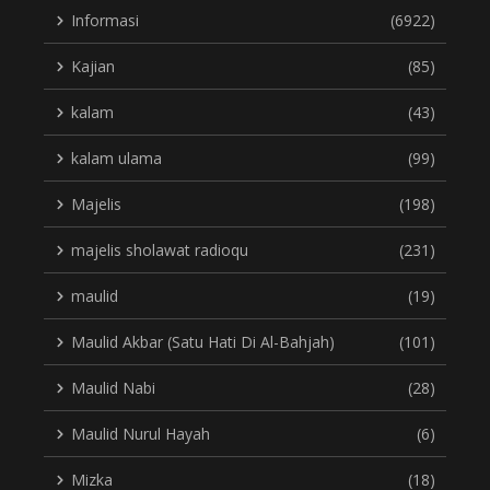
Informasi
(6922)
Kajian
(85)
kalam
(43)
kalam ulama
(99)
Majelis
(198)
majelis sholawat radioqu
(231)
maulid
(19)
Maulid Akbar (Satu Hati Di Al-Bahjah)
(101)
Maulid Nabi
(28)
Maulid Nurul Hayah
(6)
Mizka
(18)