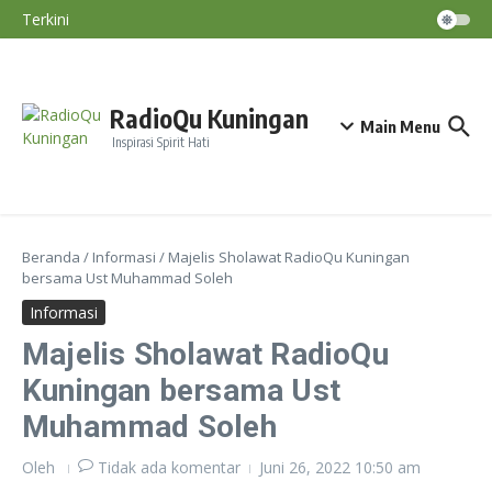
Lewati ke konten
Ust. Ahmad Fauzan Hadiri Tabligh Akbar Di
Terkini
Halaman Masjid Syiarul Islam
Nasihat Diri #195
Nasihat Diri #194
Nasihat Diri #193
RadioQu Kuningan
Main Menu
Inspirasi Spirit Hati
Beranda
/
Informasi
/
Majelis Sholawat RadioQu Kuningan
bersama Ust Muhammad Soleh
Informasi
Majelis Sholawat RadioQu
Kuningan bersama Ust
Muhammad Soleh
Oleh
Tidak ada komentar
Juni 26, 2022
10:50 am