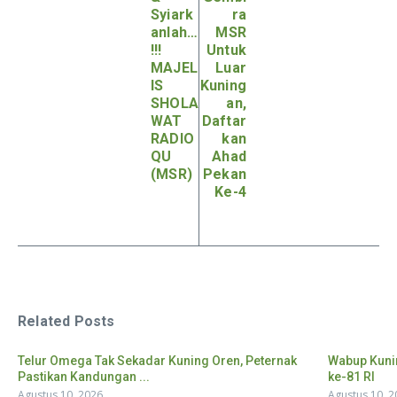
Syiark
ra
anlah…
MSR
!!!
Untuk
MAJEL
Luar
IS
Kuning
SHOLA
an,
WAT
Daftar
RADIO
kan
QU
Ahad
(MSR)
Pekan
Ke-4
Related Posts
Telur Omega Tak Sekadar Kuning Oren, Peternak
Wabup Kuni
Pastikan Kandungan ...
ke-81 RI
Agustus 10, 2026
Agustus 10, 2