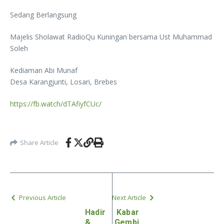
Sedang Berlangsung
Majelis Sholawat RadioQu Kuningan bersama Ust Muhammad
Soleh
Kediaman Abi Munaf
Desa Karangjunti, Losari, Brebes
https://fb.watch/dTAfiyfCUc/
Share Article
Previous Article
Next Article
Hadir
Kabar
&
Gembi