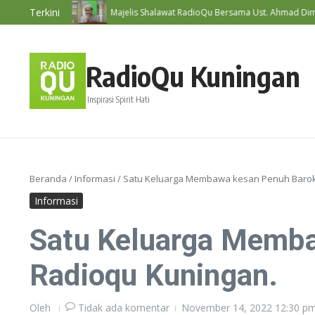
Lewati ke konten
Terkini
 Diri #192
Majelis Shalawat RadioQu Bersama Ust. Ahmad Dimyati, 
RadioQu Kuningan
Inspirasi Spirit Hati
Beranda
/
Informasi
/
Satu Keluarga Membawa kesan Penuh Baroka
Informasi
Satu Keluarga Memba
Radioqu Kuningan.
Oleh
Tidak ada komentar
November 14, 2022
12:30 p