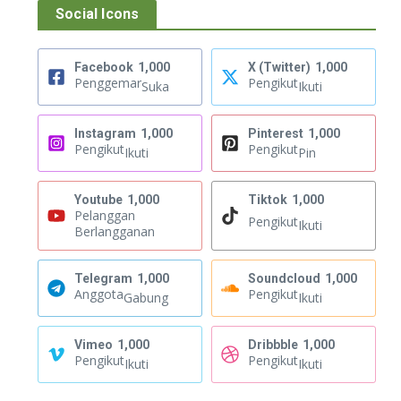
Social Icons
Facebook
1,000
X (Twitter)
1,000
Penggemar
Pengikut
Suka
Ikuti
Instagram
1,000
Pinterest
1,000
Pengikut
Pengikut
Ikuti
Pin
Youtube
1,000
Tiktok
1,000
Pelanggan
Pengikut
Ikuti
Berlangganan
Telegram
1,000
Soundcloud
1,000
Anggota
Pengikut
Gabung
Ikuti
Vimeo
1,000
Dribbble
1,000
Pengikut
Pengikut
Ikuti
Ikuti