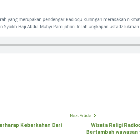
aerah yang merupakan pendengar Radioqu Kuningan merasakan nikmat 
 Syaikh Haji Abdul Muhyi Pamijahan. Inilah ungkapan ustadz lukman 
Next Article
erharap Keberkahan Dari
Wisata Religi Rad
.
Bertambah wawasan t