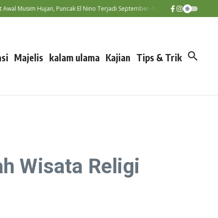
l Musim Hujan, Puncak El Nino Terjadi September–November
Disk
si
Majelis
kalam ulama
Kajian
Tips & Trik
 Wisata Religi