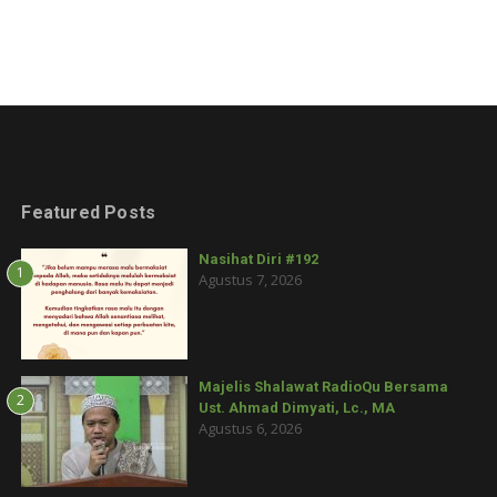
Featured Posts
Nasihat Diri #192
1
Agustus 7, 2026
Majelis Shalawat RadioQu Bersama
2
Ust. Ahmad Dimyati, Lc., MA
Agustus 6, 2026