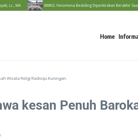
Lc., MA
BMKG: Fenomena Bediding Diperkirakan Berakhir Saat Awa
Home
Informa
h Wisata Religi Radioqu Kuningan.
wa kesan Penuh Barokah
m