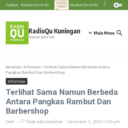
Lewati ke konten
Terkini
Nasihat Diri #193
Nasihat Diri #192
Majeli
RadioQu Kuningan
Main Menu
Inspirasi Spirit Hati
Beranda
/
Informasi
/
Terlihat Sama Namun Berbeda Antara
Pangkas Rambut Dan Barbershop
Informasi
Terlihat Sama Namun Berbeda
Antara Pangkas Rambut Dan
Barbershop
Oleh
Tidak ada komentar
Desember 5, 2024
12:30 pm