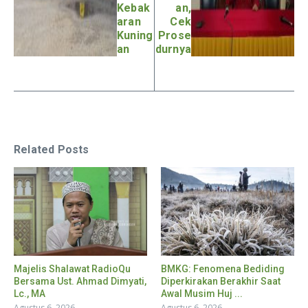
Kebak
an,
aran
Cek
Kuning
Prose
an
durnya
Related Posts
Majelis Shalawat RadioQu
BMKG: Fenomena Bediding
Bersama Ust. Ahmad Dimyati,
Diperkirakan Berakhir Saat
Lc., MA
Awal Musim Huj ...
Agustus 6, 2026
Agustus 6, 2026