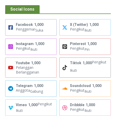
Social Icons
Facebook
1,000
X (Twitter)
1,000
Penggemar
Pengikut
Suka
Ikuti
Instagram
1,000
Pinterest
1,000
Pengikut
Pengikut
Ikuti
Pin
Pengikut
Youtube
1,000
Tiktok
1,000
Pelanggan
Ikuti
Berlangganan
Telegram
1,000
Soundcloud
1,000
Anggota
Pengikut
Gabung
Ikuti
Pengikut
Vimeo
1,000
Dribbble
1,000
Pengikut
Ikuti
Ikuti