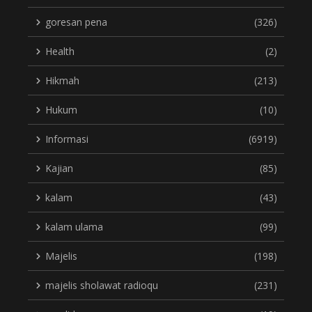
goresan pena
(326)
Health
(2)
Hikmah
(213)
Hukum
(10)
Informasi
(6919)
Kajian
(85)
kalam
(43)
kalam ulama
(99)
Majelis
(198)
majelis sholawat radioqu
(231)