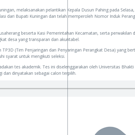
an, melaksanakan pelantikan Kepala Dusun Pahing pada Selasa, 8 Jul
dasi dari Bupati Kuningan dan telah memperoleh Nomor Induk Peran
Nusaherang beserta Kasi Pemerintahan Kecamatan, serta perwakilan d
at desa yang transparan dan akuntabel.
n TP3D (Tim Penjaringan dan Penyaringan Perangkat Desa) yang bert
hi syarat untuk mengikuti seleksi.
diadakan tes akademik. Tes ini diselenggarakan oleh Universitas Bhakt
i dan dinyatakan sebagai calon terpilih.