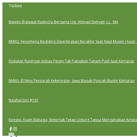
Lewati
Terkini
ke
konten
Majelis Shalawat RadioQu Bersama Ust. Ahmad Dimyati, Lc., MA
BMKG: Fenomena Bediding Diperkirakan Berakhir Saat Awal Musim Hujan,
Diskatan Kuningan Imbau Petani Tak Paksakan Tanam Padi Saat Kemarau
BMKG: El Nino Perparah Kekeringan, Jawa Masuki Puncak Musim Kemarau
Nasihat Diri #191
Konsep Ayam Bahagia, Beternak Tetap Untung Tanpa Mengabaikan Kesej