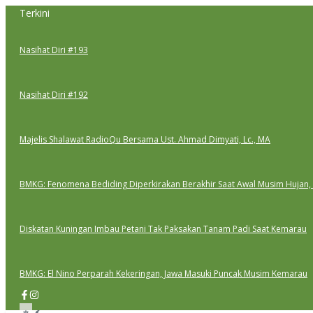
Lewati
Terkini
ke
konten
Nasihat Diri #193
Nasihat Diri #192
Majelis Shalawat RadioQu Bersama Ust. Ahmad Dimyati, Lc., MA
BMKG: Fenomena Bediding Diperkirakan Berakhir Saat Awal Musim Hujan,
Diskatan Kuningan Imbau Petani Tak Paksakan Tanam Padi Saat Kemarau
BMKG: El Nino Perparah Kekeringan, Jawa Masuki Puncak Musim Kemarau