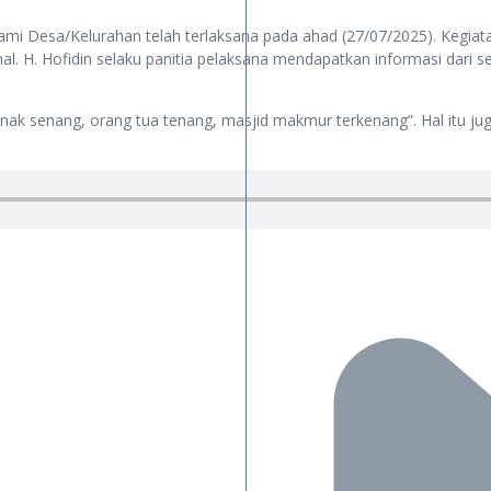
ami Desa/Kelurahan telah terlaksana pada ahad (27/07/2025). Kegiat
l. H. Hofidin selaku panitia pelaksana mendapatkan informasi dari 
anak senang, orang tua tenang, masjid makmur terkenang”. Hal it