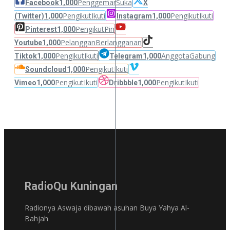
Penggemar
Suka
Facebook
1,000
X
Pengikut
Ikuti
Pengikut
Ikuti
(Twitter)
1,000
Instagram
1,000
Pengikut
Pin
Pinterest
1,000
Pelanggan
Berlangganan
Youtube
1,000
Pengikut
Ikuti
Anggota
Gabung
Tiktok
1,000
Telegram
1,000
Pengikut
Ikuti
Soundcloud
1,000
Pengikut
Ikuti
Pengikut
Ikuti
Vimeo
1,000
Dribbble
1,000
RadioQu Kuningan
Radionya Aswaja dibawah asuhan Buya Yahya Al-
Bahjah