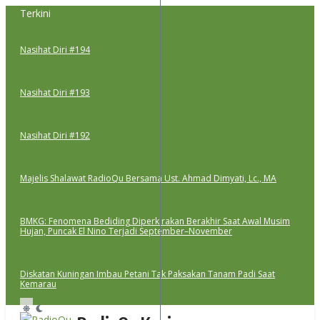
Lewati
Terkini
ke
konten
Nasihat Diri #194
Nasihat Diri #193
Nasihat Diri #192
Majelis Shalawat RadioQu Bersama Ust. Ahmad Dimyati, Lc., MA
BMKG: Fenomena Bediding Diperkirakan Berakhir Saat Awal Musim
Hujan, Puncak El Nino Terjadi September–November
Diskatan Kuningan Imbau Petani Tak Paksakan Tanam Padi Saat
Kemarau