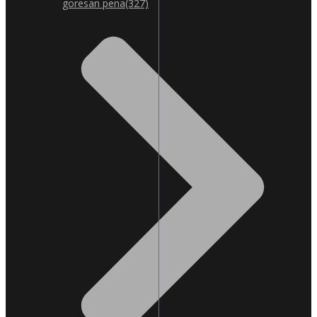
goresan pena
(327)