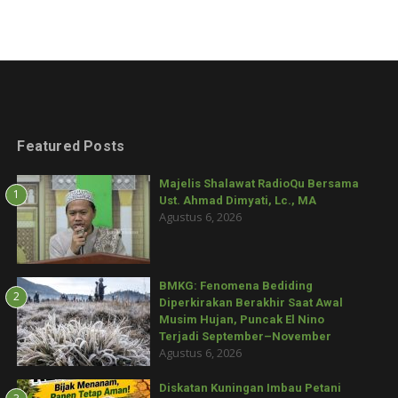
Featured Posts
Majelis Shalawat RadioQu Bersama
1
Ust. Ahmad Dimyati, Lc., MA
Agustus 6, 2026
BMKG: Fenomena Bediding
2
Diperkirakan Berakhir Saat Awal
Musim Hujan, Puncak El Nino
Terjadi September–November
Agustus 6, 2026
Diskatan Kuningan Imbau Petani