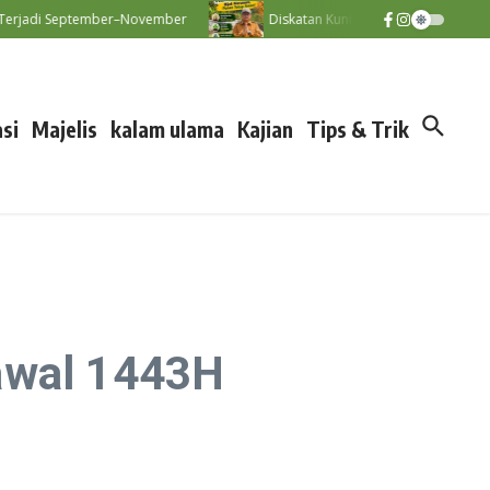
jadi September–November
Diskatan Kuningan Imbau Petani Tak Pak
si
Majelis
kalam ulama
Kajian
Tips & Trik
awal 1443H