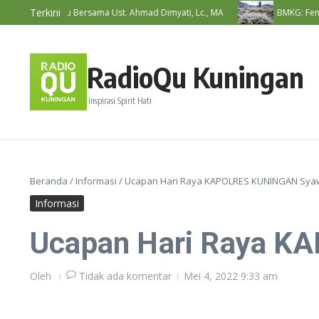
Lewati ke konten
Terkini
wat RadioQu Bersama Ust. Ahmad Dimyati, Lc., MA
BMKG: Fenomena
RadioQu Kuningan
Inspirasi Spirit Hati
Beranda
/
Informasi
/
Ucapan Hari Raya KAPOLRES KUNINGAN Sya
Informasi
Ucapan Hari Raya K
Oleh
Tidak ada komentar
Mei 4, 2022
9:33 am