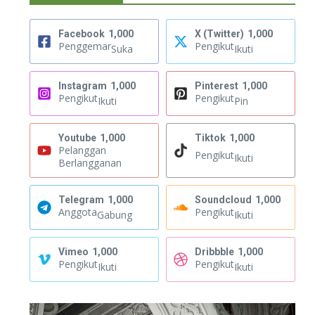
Facebook
1,000
X (Twitter)
1,000
Penggemar
Pengikut
Suka
Ikuti
Instagram
1,000
Pinterest
1,000
Pengikut
Pengikut
Ikuti
Pin
Youtube
1,000
Tiktok
1,000
Pelanggan
Pengikut
Ikuti
Berlangganan
Telegram
1,000
Soundcloud
1,000
Anggota
Pengikut
Gabung
Ikuti
Vimeo
1,000
Dribbble
1,000
Pengikut
Pengikut
Ikuti
Ikuti