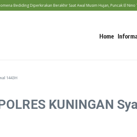
 Bediding Diperkirakan Berakhir Saat Awal Musim Hujan, Puncak El Nino Ter
Home
Informa
wal 1443H
APOLRES KUNINGAN Sy